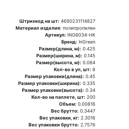
Штрихкод на шт:
4690231114827
Материал изделия:
полипропилен
Артикул:
ING6034-НК
Бренд:
InGreen
Размер(длина, м):
0.425
Размер(ширина, м):
0.145
Размер(высота, м):
0.084
Кол-во в уп, шт:
8
Размер упаковки(длина):
0.45
Размер упаковки(ширина):
0.335
Размер упаковки(высота):
0.34
Кол-во на паллете, шт:
200
Объем:
0.00816
Вес брутто:
0.3447
Вес упаковки, кг:
2.3016
Вес упаковки брутто:
2.7576