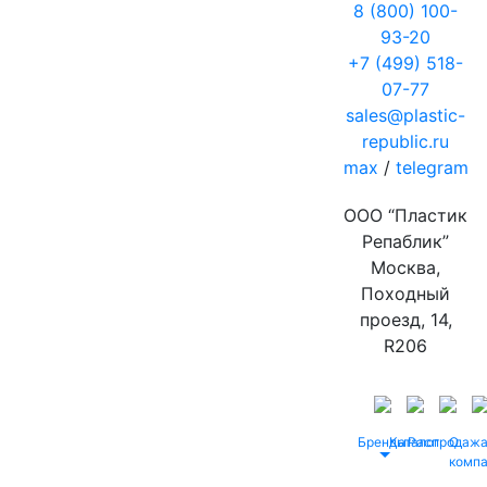
8 (800) 100-
93-20
+7 (499) 518-
07-77
sales@plastic-
republic.ru
max
/
telegram
ООО “Пластик
Репаблик”
Москва,
Походный
проезд, 14,
R206
Бренды
Каталог
Распродаж
О
комп