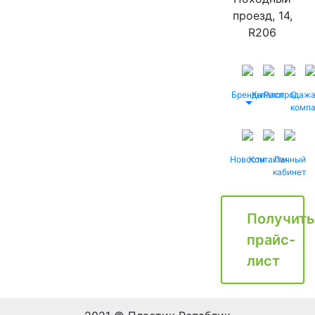
проезд, 14,
R206
Бренды
Каталог
Распродаж
О
комп
Новости
Контакты
Личный
кабинет
Получить
прайс-
лист