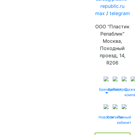
republic.ru
max
/
telegram
ООО “Пластик
Репаблик”
Москва,
Походный
проезд, 14,
R206
Бренды
Каталог
Распродаж
О
комп
Новости
Контакты
Личный
кабинет