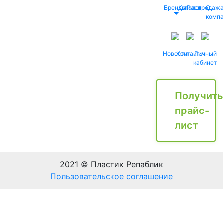
Бренды
Каталог
Распродаж
О
комп
Новости
Контакты
Личный
кабинет
Получить
прайс-
лист
2021 © Пластик Репаблик
Пользовательское соглашение