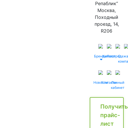
Репаблик”
Москва,
Походный
проезд, 14,
R206
Бренды
Каталог
Распродаж
О
комп
Новости
Контакты
Личный
кабинет
Получить
прайс-
лист