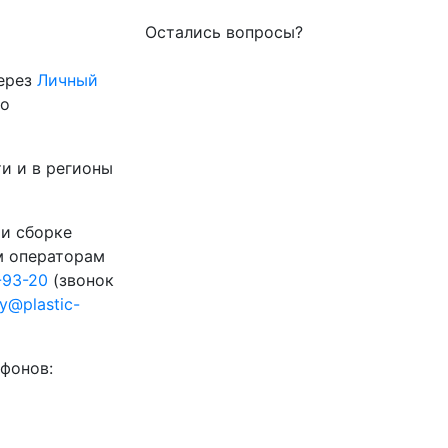
Остались вопросы?
через
Личный
го
и и в регионы
 и сборке
м операторам
-93-20
(звонок
ty@plastic-
фонов: