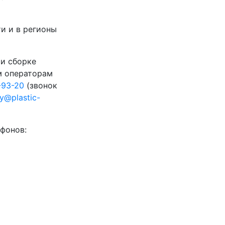
и и в регионы
 и сборке
м операторам
-93-20
(звонок
ty@plastic-
фонов: