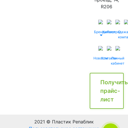
R206
Бренды
Каталог
Распродаж
О
комп
Новости
Контакты
Личный
кабинет
Получить
прайс-
лист
2021 © Пластик Репаблик