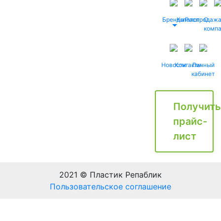
Бренды
Каталог
Распродаж
О
комп
Новости
Контакты
Личный
кабинет
Получить
прайс-
лист
2021 © Пластик Репаблик
Пользовательское соглашение