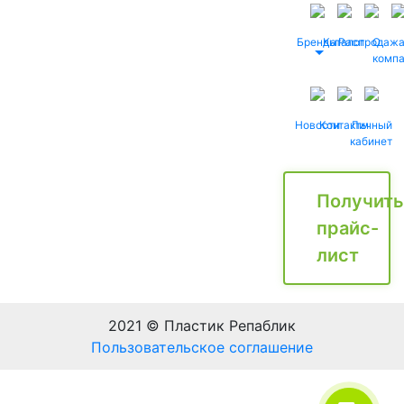
Бренды
Каталог
Распродаж
О
комп
Новости
Контакты
Личный
кабинет
Получить
прайс-
лист
2021 © Пластик Репаблик
Пользовательское соглашение