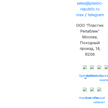
sales@plastic-
republic.ru
max
/
telegram
ООО “Пластик
Репаблик”
Москва,
Походный
проезд, 14,
R206
Бренды
Каталог
Распродаж
О
комп
Новости
Контакты
Личный
кабинет