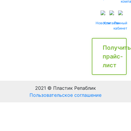
комп
Новости
Контакты
Личный
кабинет
Получить
прайс-
лист
2021 © Пластик Репаблик
Пользовательское соглашение