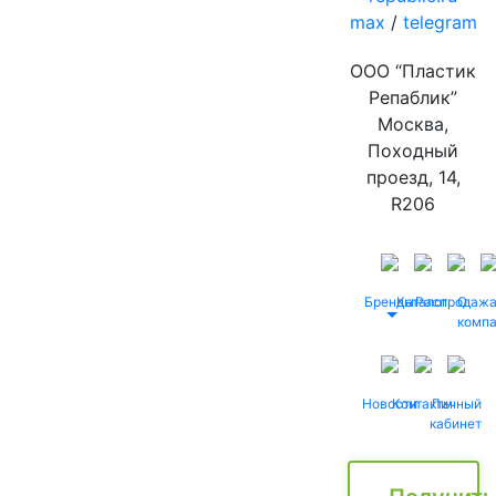
max
/
telegram
ООО “Пластик
Репаблик”
Москва,
Походный
проезд, 14,
R206
Бренды
Каталог
Распродаж
О
комп
Новости
Контакты
Личный
кабинет