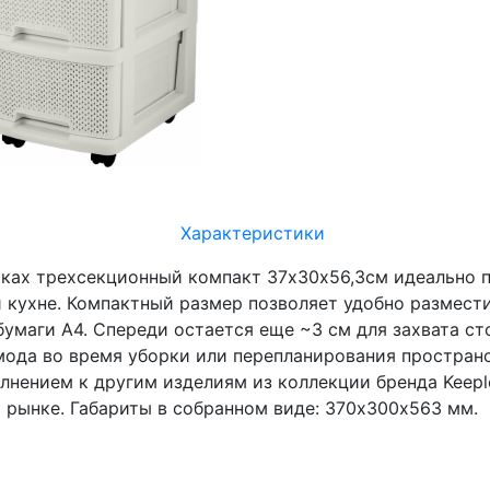
Характеристики
иках трехсекционный компакт 37х30х56,3см идеально 
и кухне. Компактный размер позволяет удобно размест
маги А4. Спереди остается еще ~3 см для захвата сто
ода во время уборки или перепланирования пространст
лнением к другим изделиям из коллекции бренда Keeple
а рынке. Габариты в собранном виде: 370х300х563 мм.