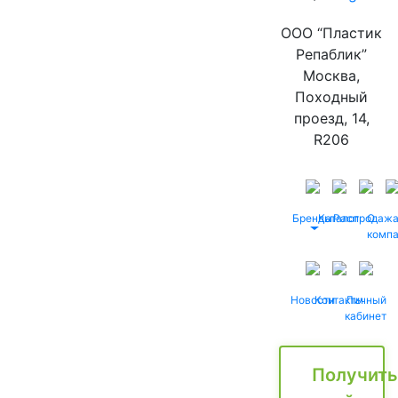
ООО “Пластик
Репаблик”
Москва,
Походный
проезд, 14,
R206
Бренды
Каталог
Распродаж
О
комп
Новости
Контакты
Личный
кабинет
Получить