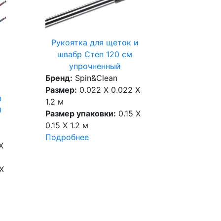
Рукоятка для щеток и
швабр Степ 120 см
упрочненный
Бренд:
Spin&Clean
Размер:
0.022 X 0.022 X
и
1.2 м
0
Размер упаковки:
0.15 X
0.15 X 1.2 м
Подробнее
X
X