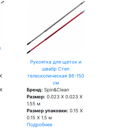
и
Рукоятка для щеток и
швабр Степ
X
телескопическая 86-150
см
X
Бренд:
Spin&Clean
Размер:
0.023 X 0.023 X
1.55 м
Размер упаковки:
0.15 X
0.15 X 1.5 м
Подробнее