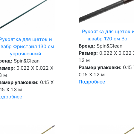
Рукоятка для щеток 
швабр 120 см Вог
Рукоятка для щеток и
Бренд:
Spin&Clean
вабр Фристайл 130 см
Размер:
0.022 X 0.022 
упрочненный
1.2 м
ренд:
Spin&Clean
Размер упаковки:
0.15 
азмер:
0.022 X 0.022 X
0.15 X 1.2 м
.3 м
Подробнее
азмер упаковки:
0.15 X
15 X 1.3 м
одробнее