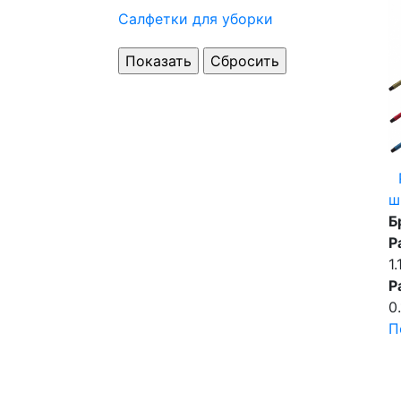
Салфетки для уборки
ш
Б
Р
1.
Р
0.
П