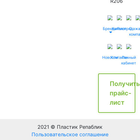
R206
Бренды
Каталог
Распродаж
О
комп
Новости
Контакты
Личный
кабинет
Получить
прайс-
лист
2021 © Пластик Репаблик
Пользовательское соглашение