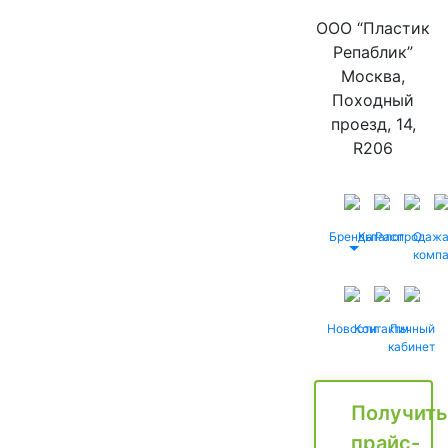
ООО “Пластик
Репаблик”
Москва,
Походный
проезд, 14,
R206
Бренды
Каталог
Распродаж
О
комп
Новости
Контакты
Личный
кабинет
Получить
прайс-