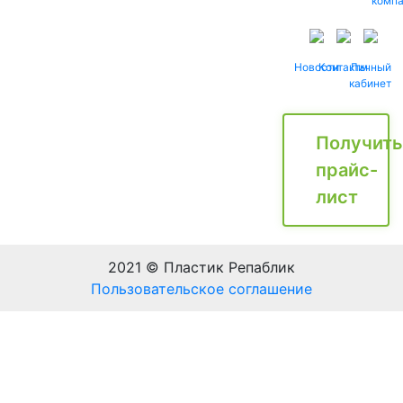
комп
Новости
Контакты
Личный
кабинет
Получить
прайс-
лист
2021 © Пластик Репаблик
Пользовательское соглашение