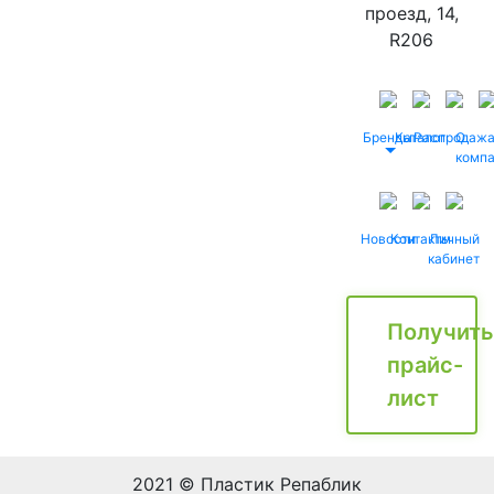
проезд, 14,
R206
Бренды
Каталог
Распродаж
О
комп
Новости
Контакты
Личный
кабинет
Получить
прайс-
лист
2021 © Пластик Репаблик