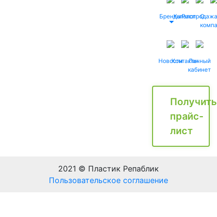
Бренды
Каталог
Распродаж
О
комп
Новости
Контакты
Личный
кабинет
Получить
прайс-
лист
2021 © Пластик Репаблик
Пользовательское соглашение