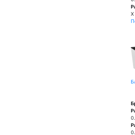
Р
X
П
Б
Б
Р
0
Р
0