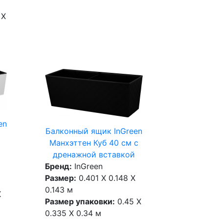
 X
en
Балконный ящик InGreen
Манхэттен Куб 40 см c
дренажной вставкой
Бренд:
InGreen
Размер:
0.401 X 0.148 X
0.143 м
X
Размер упаковки:
0.45 X
0.335 X 0.34 м