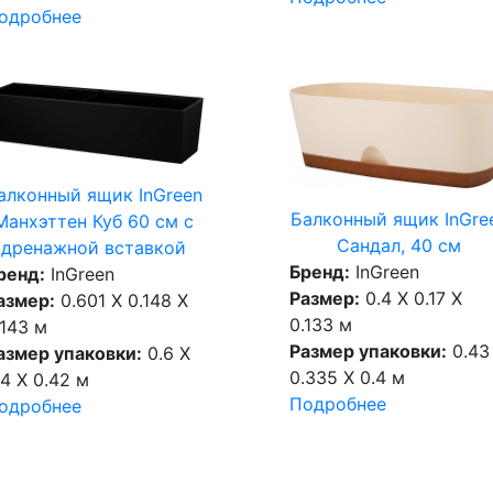
одробнее
алконный ящик InGreen
Балконный ящик InGre
Манхэттен Куб 60 см c
Сандал, 40 см
дренажной вставкой
Бренд:
InGreen
ренд:
InGreen
Размер:
0.4 X 0.17 X
азмер:
0.601 X 0.148 X
0.133 м
.143 м
Размер упаковки:
0.43
азмер упаковки:
0.6 X
0.335 X 0.4 м
.4 X 0.42 м
Подробнее
одробнее