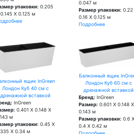
0.047 м
азмер упаковки:
0.205
Размер упаковки:
0.22
 0.145 X 0.125 м
0.16 X 0.125 м
одробнее
Подробнее
Балконный ящик InGre
алконный ящик InGreen
Лондон Куб 60 см c
Лондон Куб 40 см c
дренажной вставкой
дренажной вставкой
Бренд:
InGreen
ренд:
InGreen
Размер:
0.601 X 0.148 X
азмер:
0.401 X 0.148 X
0.143 м
.143 м
Размер упаковки:
0.6 
азмер упаковки:
0.45 X
0.4 X 0.42 м
.335 X 0.34 м
Подробнее