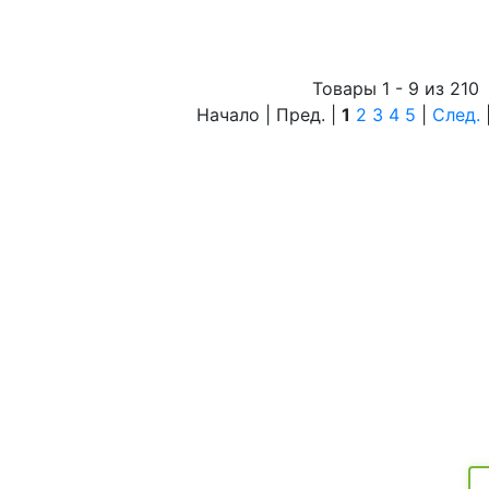
Товары 1 - 9 из 210
Начало | Пред. |
1
2
3
4
5
|
След.