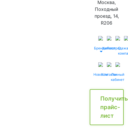
Москва,
Походный
проезд, 14,
R206
Бренды
Каталог
Распродаж
О
комп
Новости
Контакты
Личный
кабинет
Получить
прайс-
лист